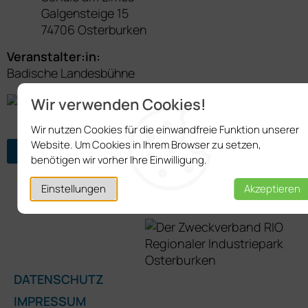
Galgensteige 15
74706 Osterburken
Veranstalter:in:
Badische Landesbühne
Veranstaltung exportieren
Wir verwenden Cookies!
Wir nutzen Cookies für die einwandfreie Funktion unserer
Website. Um Cookies in Ihrem Browser zu setzen,
ZURÜCK ZUR ÜBERSICHT
benötigen wir vorher Ihre Einwilligung.
Einstellungen
Akzeptieren
DATENSCHUTZ
IMPRESSUM