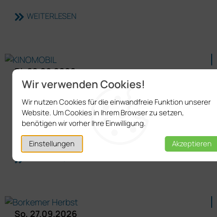
WEITERLESEN
Di, 22.09.2026
Wir verwenden Cookies!
16:30 Uhr
-
19:30 Uhr
Wir nutzen Cookies für die einwandfreie Funktion unserer
KINOMOBIL
Website. Um Cookies in Ihrem Browser zu setzen,
benötigen wir vorher Ihre Einwilligung.
Kulturzentrum Adelsheim
Einstellungen
Akzeptieren
WEITERLESEN
So, 27.09.2026