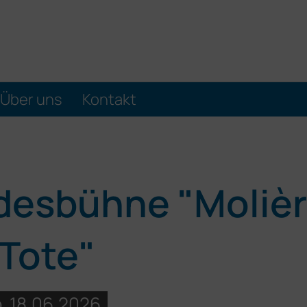
Über uns
Kontakt
desbühne "Moliè
 Tote"
, 18.06.2026