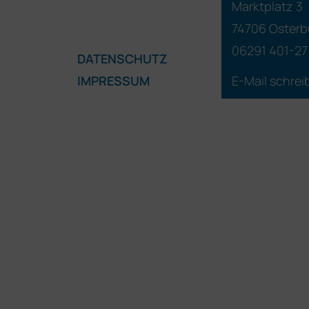
Marktplatz 3
74706 Osterb
06291 401-27
DATENSCHUTZ
IMPRESSUM
E-Mail schrei