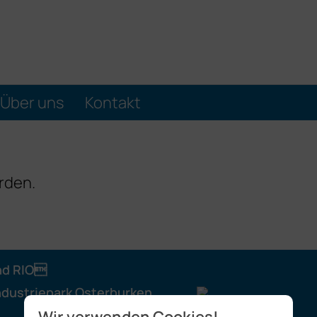
Über uns
Kontakt
rden.
nd RIO
ndustriepark Osterburken