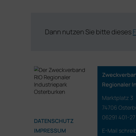
Dann nutzen Sie bitte dieses
F
Zweckverba
Regionaler I
Marktplatz 3
74706 Osterb
06291 401-27
DATENSCHUTZ
IMPRESSUM
E-Mail schrei