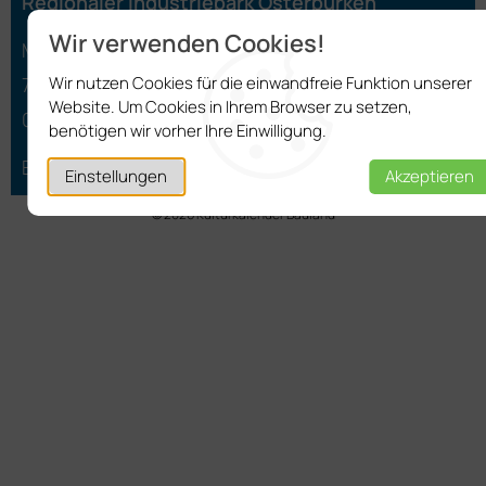
Regionaler Industriepark Osterburken
Wir verwenden Cookies!
Marktplatz 3
Wir nutzen Cookies für die einwandfreie Funktion unserer
74706 Osterburken
Website. Um Cookies in Ihrem Browser zu setzen,
06291 401-27
benötigen wir vorher Ihre Einwilligung.
E-Mail schreiben
Einstellungen
Akzeptieren
© 2026 Kulturkalender Bauland