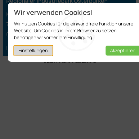
Regionaler Industriepark Osterburken
Wir verwenden Cookies!
Marktplatz 3
Wir nutzen Cookies für die einwandfreie Funktion unserer
74706 Osterburken
Website. Um Cookies in Ihrem Browser zu setzen,
06291 401-27
benötigen wir vorher Ihre Einwilligung.
E-Mail schreiben
Einstellungen
Akzeptieren
© 2026 Kulturkalender Bauland